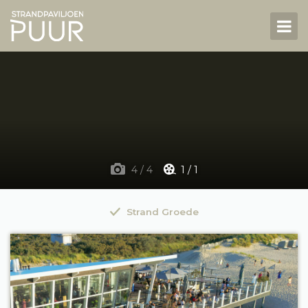
NL
DE
Strandpaviljoen
Menukaart
Arrangementen
F
4
/
4
1
/
1
Groepen
High tea
Strand Groede
Strandcabine huren
Reserveren
Contact