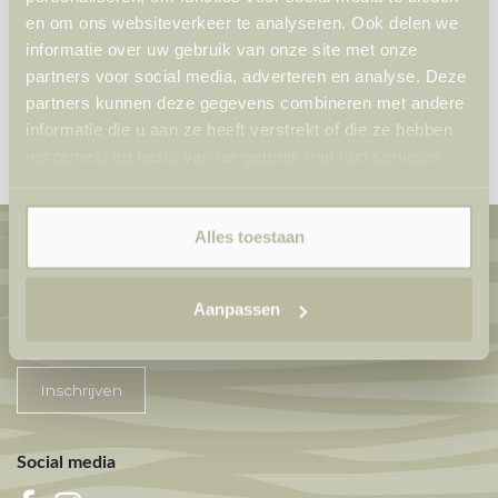
lekker drankje op ons terras of binnen in ons
en om ons websiteverkeer te analyseren. Ook delen we
strandpaviljoen. Wilt u verzekerd zijn van een tafeltje?
informatie over uw gebruik van onze site met onze
Reserveer dan HIER.
partners voor social media, adverteren en analyse. Deze
Lees meer
partners kunnen deze gegevens combineren met andere
informatie die u aan ze heeft verstrekt of die ze hebben
verzameld op basis van uw gebruik van hun services.
Alles toestaan
Nieuwsbrief
Aanpassen
Inschrijven
Social media