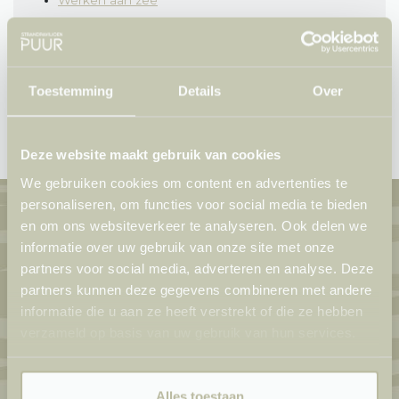
Werken aan zee
Openingstijden
Privacy
Praktische info
Voorwaarden
Sitemap
Werken aan zee
Toestemming
Details
Over
404
Deze website maakt gebruik van cookies
We gebruiken cookies om content en advertenties te
personaliseren, om functies voor social media te bieden
en om ons websiteverkeer te analyseren. Ook delen we
Nieuwsbrief
informatie over uw gebruik van onze site met onze
partners voor social media, adverteren en analyse. Deze
partners kunnen deze gegevens combineren met andere
informatie die u aan ze heeft verstrekt of die ze hebben
Inschrijven
verzameld op basis van uw gebruik van hun services.
Social media
Alles toestaan