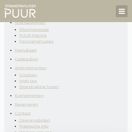
Home
Sitemap
Strandpaviljoen
NL
DE
Sfeerimpressie
PUUR historie
Panoramahuisjes
Strandpaviljoen
Menukaart
Menukaart
Cadeaubon
Arrangementen
Arrangementen
Groepen
Groepen
High tea
Strandcabine huren
High tea
Evenementen
Strandcabine huren
Reserveren
Contact
Reserveren
Openingstijden
Contact
Praktische info