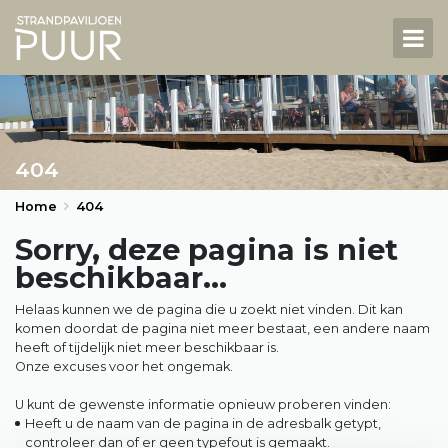
NL
DE
Strandpaviljoen
404
Menukaart
Home
404
Arrangementen
Sorry, deze pagina is niet
beschikbaar...
Groepen
High tea
Helaas kunnen we de pagina die u zoekt niet vinden. Dit kan
komen doordat de pagina niet meer bestaat, een andere naam
Strandcabine huren
heeft of tijdelijk niet meer beschikbaar is.
Onze excuses voor het ongemak.
Reserveren
U kunt de gewenste informatie opnieuw proberen vinden:
Heeft u de naam van de pagina in de adresbalk getypt,
Contact
controleer dan of er geen typefout is gemaakt.