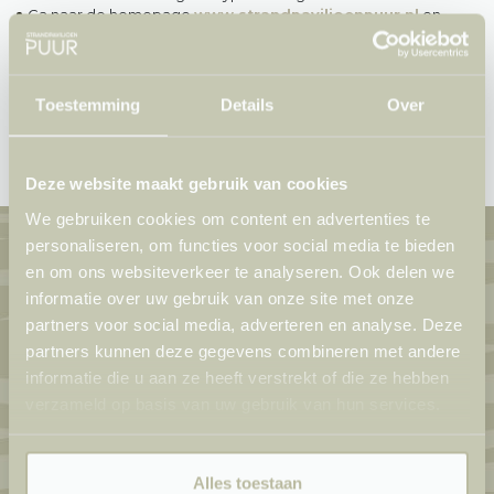
Ga naar de homepage
www.strandpaviljoenpuur.nl
en
Openingstijden
zoek naar de gewenste informatie.
Zoek via de navigatiebalk boven aan deze pagina voor
Praktische info
gewenste informatie te vinden.
Werken aan zee
Toestemming
Details
Over
Heeft u nog vragen? Neem gerust contact met ons op +31(0)117
37 66 71
Deze website maakt gebruik van cookies
We gebruiken cookies om content en advertenties te
personaliseren, om functies voor social media te bieden
en om ons websiteverkeer te analyseren. Ook delen we
Nieuwsbrief
informatie over uw gebruik van onze site met onze
partners voor social media, adverteren en analyse. Deze
partners kunnen deze gegevens combineren met andere
informatie die u aan ze heeft verstrekt of die ze hebben
Inschrijven
verzameld op basis van uw gebruik van hun services.
Social media
Alles toestaan