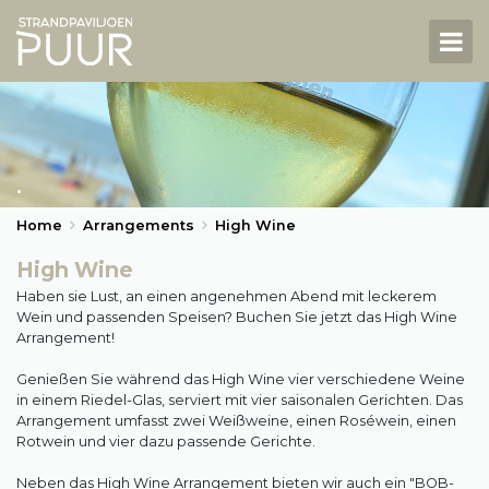
NL
DE
Strandpavillon
.
Speisekarte
Home
Arrangements
High Wine
Arrangements
High Wine
Gruppen
Haben sie Lust, an einen angenehmen Abend mit leckerem
Wein und passenden Speisen? Buchen Sie jetzt das High Wine
High Tea
Arrangement!
Vermietung von Strandkabinen
Genießen Sie während das High Wine vier verschiedene Weine
in einem Riedel-Glas, serviert mit vier saisonalen Gerichten. Das
High Wine
Arrangement umfasst zwei Weißweine, einen Roséwein, einen
Rotwein und vier dazu passende Gerichte.
Reservieren
Neben das High Wine Arrangement bieten wir auch ein "BOB-